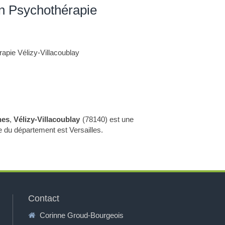
en Psychothérapie
apie Vélizy-Villacoublay
nes
,
Vélizy-Villacoublay
(78140) est une
e du département est Versailles.
Contact
Corinne Groud-Bourgeois