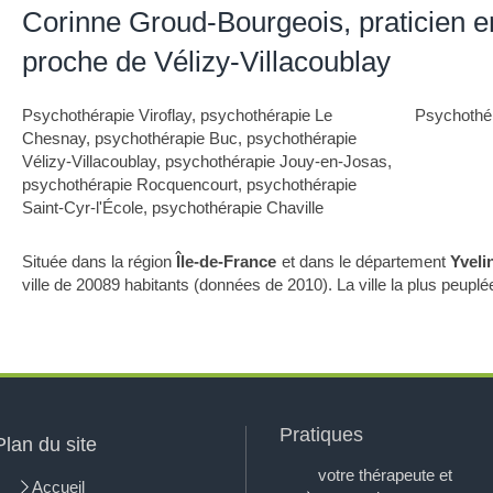
Corinne Groud-Bourgeois, praticien 
proche de Vélizy-Villacoublay
Psychothérapie Viroflay
,
psychothérapie Le
Psychothér
Chesnay
,
psychothérapie Buc
,
psychothérapie
Vélizy-Villacoublay
,
psychothérapie Jouy-en-Josas
,
psychothérapie Rocquencourt
,
psychothérapie
Saint-Cyr-l'École
,
psychothérapie Chaville
Située dans la région
Île-de-France
et dans le département
Yveli
ville de 20089 habitants (données de 2010). La ville la plus peuplé
Pratiques
Plan du site
votre thérapeute et
Accueil