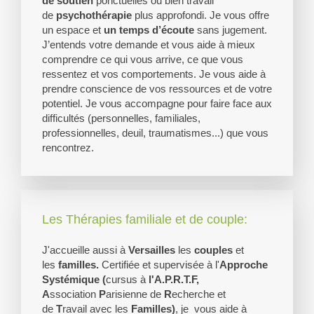
de soutien
ponctuelles ou bien travail
de
psychothérapie
plus approfondi. Je vous offre
un espace et
un temps d’écoute
sans jugement.
J’entends votre demande et vous aide à mieux
comprendre ce qui vous arrive, ce que vous
ressentez et vos comportements. Je vous aide à
prendre conscience de vos ressources et de votre
potentiel. Je vous accompagne pour faire face aux
difficultés (personnelles, familiales,
professionnelles, deuil, traumatismes...) que vous
rencontrez.
Les Thérapies familiale et de couple:
J'accueille aussi à
Versailles
les
couples
et
les
familles
.
Certifiée et supervisée à l'
Approche
Systémique (
cursus à
l'A.P.R.T.F,
A
ssociation
P
arisienne de
R
echerche et
de
T
ravail avec les
Familles)
, je vous aide à